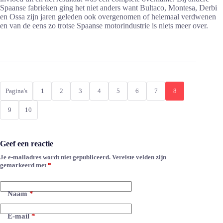
Spaanse fabrieken ging het niet anders want Bultaco, Montesa, Derbi
en Ossa zijn jaren geleden ook overgenomen of helemaal verdwenen
en van de eens zo trotse Spaanse motorindustrie is niets meer over.
Pagina's
1
2
3
4
5
6
7
8
9
10
Geef een reactie
Je e-mailadres wordt niet gepubliceerd.
Vereiste velden zijn
A
gemarkeerd met
*
l
t
e
Naam
*
r
n
a
E-mail
*
t