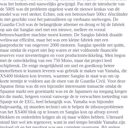
was het bottom-end nauwelijks gewijzigd. Pas met de introductie van
de 500S was dit probleem opgelost want de nieuwe krukas van dit
model was veel sterker. Echter, ook een betrouwbare 500cc ééncilinder
is niet geschikt voor het patrouilleren op vierbaans snelwegen. De
Guardia Civil was de belangrijkste afnemer en drong er bij de fabriek
op aan dat Sanglas snel met een nieuwe, snellere en vooral
betrouwbaardere machine moest komen. De Sanglas fabriek draaide
weliswaar efficiënt, maar het was een kleine fabriek met een
jaarproductie van ongeveer 2000 motoren. Sanglas speelde net quitte,
maar omdat de export niet liep waren er niet voldoende financiële
reserves voor investeringen en voor productontwikkeling. Men begon
met de ontwikkeling van een 750 Mono, maar dat project leed
schipbreuk. De enige mogelijkheid om snel en goedkoop betere
motorfietsen te kunnen leveren was gebruik te maken van Yamaha, die
XS400 blokken kon leveren, waarmee Sanglas in staat was om op
korte termijn te voldoen aan de eisen van de Guardia Civil. Voor deze
Japanse firma was dit een bijzonder interessante transactie omdat de
Spaanse markt een groeimarkt was en de Japanners nu toegang kregen
tot die markt, hetgeen vooral vanwege de te verwachten toetreding van
Spanje tot de EEG, heel belangrijk was. Yamaha was bijzonder
hulpvaardig, zij stuurden technici om te helpen de inbouwproblemen
van het XS400 blok op te lossen en Sanglas kon op afroep zoveel
blokken en onderdelen krijgen als zij maar wilden hebben. Uiteraard
stond hier wel iets tegenover, want in snel tempo breidde Yamaha zijn
invloed uit en het resultaat was een complete overname. Bij andere