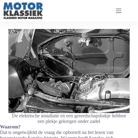
Ga
naar
de
inhoud
De elektrische installatie en een gereedschapsbakje hebben
een plekje gekregen onder zadel
Waarom?
Dat is ongetwijfeld de vraag die opborrelt na het lezen van
bovenstaande Sanglas historie. Waarom heeft Sanglas zich