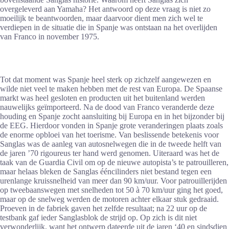
overgeleverd aan Yamaha? Het antwoord op deze vraag is niet zo
moeilijk te beantwoorden, maar daarvoor dient men zich wel te
verdiepen in de situatie die in Spanje was ontstaan na het overlijden
van Franco in november 1975.
Tot dat moment was Spanje heel sterk op zichzelf aangewezen en
wilde niet veel te maken hebben met de rest van Europa. De Spaanse
markt was heel gesloten en producten uit het buitenland werden
nauwelijks geïmporteerd. Na de dood van Franco veranderde deze
houding en Spanje zocht aansluiting bij Europa en in het bijzonder bij
de EEG. Hierdoor vonden in Spanje grote veranderingen plaats zoals
de enorme opbloei van het toerisme. Van beslissende betekenis voor
Sanglas was de aanleg van autosnelwegen die in de tweede helft van
de jaren ’70 rigoureus ter hand werd genomen. Uiteraard was het de
taak van de Guardia Civil om op de nieuwe autopista’s te patrouilleren,
maar helaas bleken de Sanglas ééncilinders niet bestand tegen een
urenlange kruissnelheid van meer dan 90 km/uur. Voor patrouillerijden
op tweebaanswegen met snelheden tot 50 à 70 km/uur ging het goed,
maar op de snelweg werden de motoren achter elkaar stuk gedraaid.
Proeven in de fabriek gaven het zelfde resultaat; na 22 uur op de
testbank gaf ieder Sanglasblok de strijd op. Op zich is dit niet
verwonderlijk, want het ontwerp dateerde uit de jaren ‘40 en sindsdien