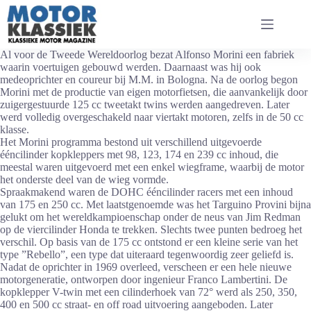
Ga
naar
de
inhoud
Al voor de Tweede Wereldoorlog bezat Alfonso Morini een fabriek
waarin voertuigen gebouwd werden. Daarnaast was hij ook
medeoprichter en coureur bij M.M. in Bologna. Na de oorlog begon
Morini met de productie van eigen motorfietsen, die aanvankelijk door
zuigergestuurde 125 cc tweetakt twins werden aangedreven. Later
werd volledig overgeschakeld naar viertakt motoren, zelfs in de 50 cc
klasse.
Het Morini programma bestond uit verschillend uitgevoerde
ééncilinder kopkleppers met 98, 123, 174 en 239 cc inhoud, die
meestal waren uitgevoerd met een enkel wiegframe, waarbij de motor
het onderste deel van de wieg vormde.
Spraakmakend waren de DOHC ééncilinder racers met een inhoud
van 175 en 250 cc. Met laatstgenoemde was het Targuino Provini bijna
gelukt om het wereldkampioenschap onder de neus van Jim Redman
op de viercilinder Honda te trekken. Slechts twee punten bedroeg het
verschil. Op basis van de 175 cc ontstond er een kleine serie van het
type ”Rebello”, een type dat uiteraard tegenwoordig zeer geliefd is.
Nadat de oprichter in 1969 overleed, verscheen er een hele nieuwe
motorgeneratie, ontworpen door ingenieur Franco Lambertini. De
kopklepper V-twin met een cilinderhoek van 72° werd als 250, 350,
400 en 500 cc straat- en off road uitvoering aangeboden. Later