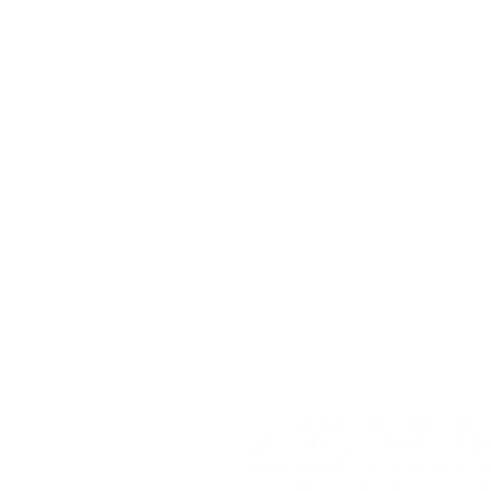
De Z 1300 is een motorfiets met e
gebouwd in verschillende modell
leidde destijds zelfs tot de beslis
de redactie
17 juni, 2024