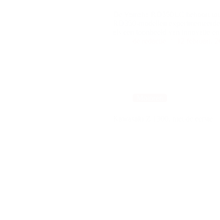
De Yamaha RD350LC behoort tot de
RD350-modellen experimenteerde,
als een toonbeeld van innovatie en 
de redactie
12 februari, 
Motoren
Kawasaki Z 1300, niet de eerste