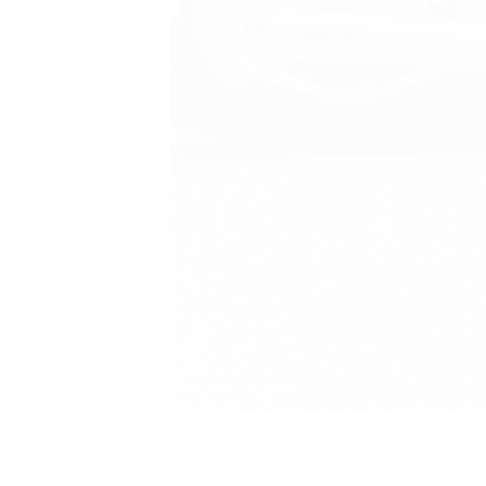
en watergekoelde zescilinder viertaktmotor van de Japanse fabrikant K
en. De introductie van de Honda CBX en de nog krachtigere Kawasaki
sing van…