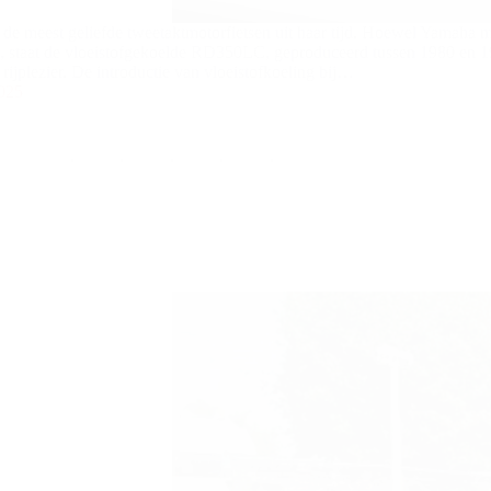
 meest geliefde tweetaktmotorfietsen uit haar tijd. Hoewel Yamaha m
 staat de vloeistofgekoelde RD350LC, geproduceerd tussen 1980 en 
rijplezier. De introductie van vloeistofkoeling bij…
2025