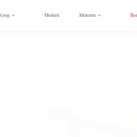
 Koop
Merken
Motoren
Ber
legende op twee wielen