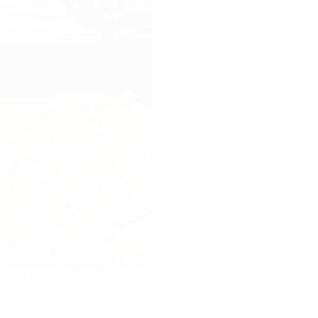
awasaki,
 Z 1300