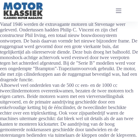
Ga
naar
de
inhoud
Vanaf 1946 werden de extravagante motoren uit Stevenage weer
geleverd. Ondertussen hadden Philip C. Vincent en zijn chef
constructeur Phil Irving, een totaal nieuw bouwdoossysteem
ontworpen. De basis daarvan vormde het nieuwe bijzondere frame. De
ruggengraat werd gevormd door een grote vierkante buis, dat
tegelijkertijd als oliereservoir diende. Deze buis droeg het balhoofd. De
monoshock-achtige achtervork werd evenwel door twee veerpoten
tegen het achterdeel afgesteund. Bij de ”Serie B” modellen werd voor
een ongedempte ”Brampton”-Trapeziumvoorvork gebruikt. De motor,
die met zijn cilinderkoppen aan de ruggengraat bevestigd was, had een
dragende functie.
Alhoewel veel onderdelen van de 500 cc een- en de 1000 cc
tweecilindermotoren overeenkwamen, bezaten de twee motoren toch
eigen carters. Beide motoren waren met een vierversnellingsbak
uitgevoerd, en de primaire aandrijving geschiedde door een
enkelvoudige ketting bij de ééncilinder, de tweecilinder beschikte
echter over een triplexketting. Ook voor zijspanbedrijf waren de
machines uitermate geschikt: dat bleek wel uit details als de aan twee
kanten te monteren kickstarter. De aandrijving van de hoog
gemonteerde nokkenassen geschiedde door tandwielen en de
stoterstangen bedienden via tuimelaars de kleppen onder de klepveren.