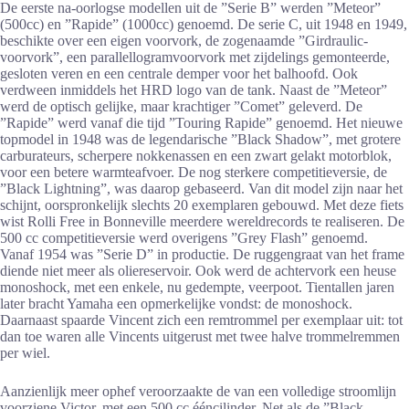
De eerste na-oorlogse modellen uit de ”Serie B” werden ”Meteor”
(500cc) en ”Rapide” (1000cc) genoemd. De serie C, uit 1948 en 1949,
beschikte over een eigen voorvork, de zogenaamde ”Girdraulic-
voorvork”, een parallellogramvoorvork met zijdelings gemonteerde,
gesloten veren en een centrale demper voor het balhoofd. Ook
verdween inmiddels het HRD logo van de tank. Naast de ”Meteor”
werd de optisch gelijke, maar krachtiger ”Comet” geleverd. De
”Rapide” werd vanaf die tijd ”Touring Rapide” genoemd. Het nieuwe
topmodel in 1948 was de legendarische ”Black Shadow”, met grotere
carburateurs, scherpere nokkenassen en een zwart gelakt motorblok,
voor een betere warmteafvoer. De nog sterkere competitieversie, de
”Black Lightning”, was daarop gebaseerd. Van dit model zijn naar het
schijnt, oorspronkelijk slechts 20 exemplaren gebouwd. Met deze fiets
wist Rolli Free in Bonneville meerdere wereldrecords te realiseren. De
500 cc competitieversie werd overigens ”Grey Flash” genoemd.
Vanaf 1954 was ”Serie D” in productie. De ruggengraat van het frame
diende niet meer als oliereservoir. Ook werd de achtervork een heuse
monoshock, met een enkele, nu gedempte, veerpoot. Tientallen jaren
later bracht Yamaha een opmerkelijke vondst: de monoshock.
Daarnaast spaarde Vincent zich een remtrommel per exemplaar uit: tot
dan toe waren alle Vincents uitgerust met twee halve trommelremmen
per wiel.
Aanzienlijk meer ophef veroorzaakte de van een volledige stroomlijn
voorziene Victor, met een 500 cc ééncilinder. Net als de ”Black