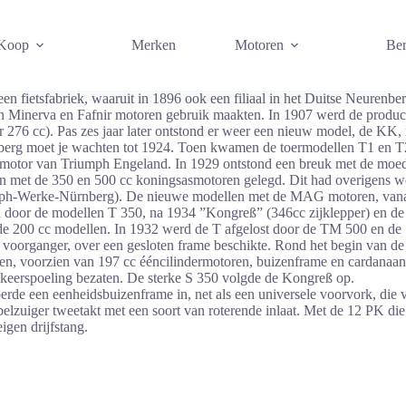
 Koop
Merken
Motoren
Ber
n fietsfabriek, waaruit in 1896 ook een filiaal in het Duitse Neurenb
an Minerva en Fafnir motoren gebruik maakten. In 1907 werd de produc
r 276 cc). Pas zes jaar later ontstond er weer een nieuw model, de KK
berg moet je wachten tot 1924. Toen kwamen de toermodellen T1 en T2 
psmotor van Triumph Engeland. In 1929 ontstond een breuk met de moe
 met de 350 en 500 cc koningsasmotoren gelegd. Dit had overigens wel
mph-Werke-Nürnberg). De nieuwe modellen met de MAG motoren, vana
an door de modellen T 350, na 1934 ”Kongreß” (346cc zijklepper) en 
e 200 cc modellen. In 1932 werd de T afgelost door de TM 500 en de
n voorganger, over een gesloten frame beschikte. Rond het begin van de 
, voorzien van 197 cc ééncilindermotoren, buizenframe en cardanaand
keerspoeling bezaten. De sterke S 350 volgde de Kongreß op.
erde een eenheidsbuizenframe in, net als een universele voorvork, die v
lzuiger tweetakt met een soort van roterende inlaat. Met de 12 PK die
igen drijfstang.