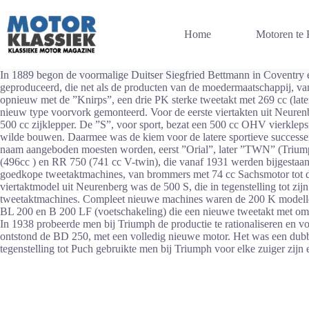
Ga
naar
de
Home
Motoren te
inhoud
In 1889 begon de voormalige Duitser Siegfried Bettmann in Coventry ee
geproduceerd, die net als de producten van de moedermaatschappij, v
opnieuw met de ”Knirps”, een drie PK sterke tweetakt met 269 cc (late
nieuw type voorvork gemonteerd. Voor de eerste viertakten uit Neuren
500 cc zijklepper. De ”S”, voor sport, bezat een 500 cc OHV vierkle
wilde bouwen. Daarmee was de kiem voor de latere sportieve successen
naam aangeboden moesten worden, eerst ”Orial”, later ”TWN” (Triu
(496cc ) en RR 750 (741 cc V-twin), die vanaf 1931 werden bijgesta
goedkope tweetaktmachines, van brommers met 74 cc Sachsmotor tot d
viertaktmodel uit Neurenberg was de 500 S, die in tegenstelling tot zij
tweetaktmachines. Compleet nieuwe machines waren de 200 K modellen
BL 200 en B 200 LF (voetschakeling) die een nieuwe tweetakt met om
In 1938 probeerde men bij Triumph de productie te rationaliseren en vo
ontstond de BD 250, met een volledig nieuwe motor. Het was een dubbe
tegenstelling tot Puch gebruikte men bij Triumph voor elke zuiger zijn e