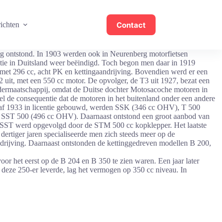
Contact
ichten
erg ontstond. In 1903 werden ook in Neurenberg motorfietsen
tie in Duitsland weer beëindigd. Toch begon men daar in 1919
, met 296 cc, acht PK en kettingaandrijving. Bovendien werd er een
uit, met een 550 cc motor. De opvolger, de T3 uit 1927, bezat een
dermaatschappij, omdat de Duitse dochter Motosacoche motoren in
 de consequentie dat de motoren in het buitenland onder een andere
f 1933 in licentie gebouwd, werden SSK (346 cc OHV), T 500
de SST 500 (496 cc OHV). Daarnaast ontstond een groot aanbod van
 SST werd opgevolgd door de STM 500 cc kopklepper. Het laatste
dertiger jaren specialiseerde men zich steeds meer op de
rijving. Daarnaast ontstonden de kettinggedreven modellen B 200,
oor het eerst op de B 204 en B 350 te zien waren. Een jaar later
 deze 250-er leverde, lag het vermogen op 350 cc niveau. In