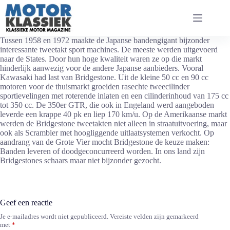
Ga
naar
de
inhoud
Tussen 1958 en 1972 maakte de Japanse bandengigant bijzonder
interessante tweetakt sport machines. De meeste werden uitgevoerd
naar de States. Door hun hoge kwaliteit waren ze op die markt
hinderlijk aanwezig voor de andere Japanse aanbieders. Vooral
Kawasaki had last van Bridgestone. Uit de kleine 50 cc en 90 cc
motoren voor de thuismarkt groeiden rasechte tweecilinder
sportievelingen met roterende inlaten en een cilinderinhoud van 175 cc
tot 350 cc. De 350er GTR, die ook in Engeland werd aangeboden
leverde een krappe 40 pk en liep 170 km/u. Op de Amerikaanse markt
werden de Bridgestone tweetakten niet alleen in straatuitvoering, maar
ook als Scrambler met hoogliggende uitlaatsystemen verkocht. Op
aandrang van de Grote Vier mocht Bridgestone de keuze maken:
Banden leveren of doodgeconcurreerd worden. In ons land zijn
Bridgestones schaars maar niet bijzonder gezocht.
Geef een reactie
Je e-mailadres wordt niet gepubliceerd.
Vereiste velden zijn gemarkeerd
met
*