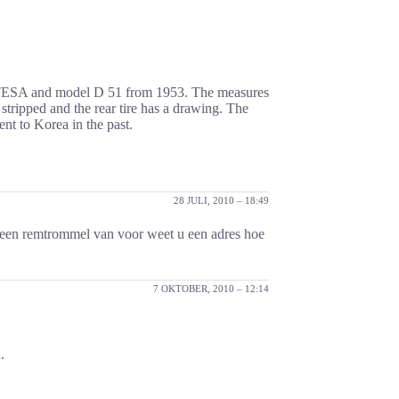
ONTESA and model D 51 from 1953. The measures
 stripped and the rear tire has a drawing. The
nt to Korea in the past.
28 JULI, 2010 – 18:49
n een remtrommel van voor weet u een adres hoe
7 OKTOBER, 2010 – 12:14
.