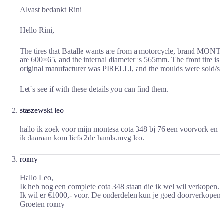
Alvast bedankt Rini
Hello Rini,
The tires that Batalle wants are from a motorcycle, brand M
are 600×65, and the internal diameter is 565mm. The front tire is
original manufacturer was PIRELLI, and the moulds were sold/se
Let´s see if with these details you can find them.
staszewski leo
hallo ik zoek voor mijn montesa cota 348 bj 76 een voorvork e
ik daaraan kom liefs 2de hands.mvg leo.
ronny
Hallo Leo,
Ik heb nog een complete cota 348 staan die ik wel wil verkopen.
Ik wil er €1000,- voor. De onderdelen kun je goed doorverkopen
Groeten ronny