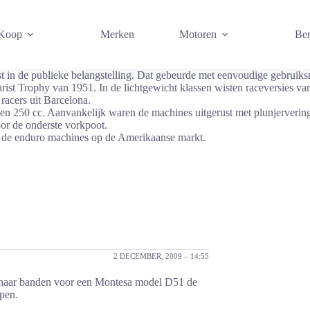
 Koop
Merken
Motoren
Ber
t in de publieke belangstelling. Dat gebeurde met eenvoudige gebruiks
ist Trophy van 1951. In de lichtgewicht klassen wisten raceversies va
 racers uit Barcelona.
 en 250 cc. Aanvankelijk waren de machines uitgerust met plunjerverin
or de onderste vorkpoot.
 de enduro machines op de Amerikaanse markt.
2 DECEMBER, 2009 – 14:55
je naar banden voor een Montesa model D51 de
lpen.