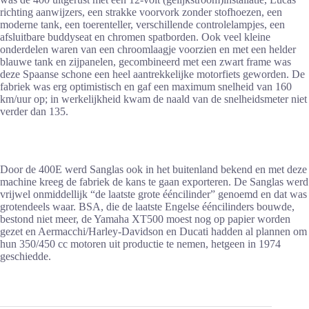
richting aanwijzers, een strakke voorvork zonder stofhoezen, een
moderne tank, een toerenteller, verschillende controlelampjes, een
afsluitbare buddyseat en chromen spatborden. Ook veel kleine
onderdelen waren van een chroomlaagje voorzien en met een helder
blauwe tank en zijpanelen, gecombineerd met een zwart frame was
deze Spaanse schone een heel aantrekkelijke motorfiets geworden. De
fabriek was erg optimistisch en gaf een maximum snelheid van 160
km/uur op; in werkelijkheid kwam de naald van de snelheidsmeter niet
verder dan 135.
Door de 400E werd Sanglas ook in het buitenland bekend en met deze
machine kreeg de fabriek de kans te gaan exporteren. De Sanglas werd
vrijwel onmiddellijk “de laatste grote ééncilinder” genoemd en dat was
grotendeels waar. BSA, die de laatste Engelse ééncilinders bouwde,
bestond niet meer, de Yamaha XT500 moest nog op papier worden
gezet en Aermacchi/Harley-Davidson en Ducati hadden al plannen om
hun 350/450 cc motoren uit productie te nemen, hetgeen in 1974
geschiedde.