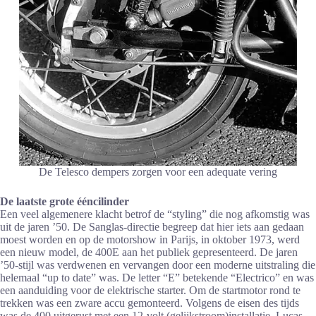
De Telesco dempers zorgen voor een adequate vering
De laatste grote ééncilinder
Een veel algemenere klacht betrof de “styling” die nog afkomstig was
uit de jaren ’50. De Sanglas-directie begreep dat hier iets aan gedaan
moest worden en op de motorshow in Parijs, in oktober 1973, werd
een nieuw model, de 400E aan het publiek gepresenteerd. De jaren
’50-stijl was verdwenen en vervangen door een moderne uitstraling die
helemaal “up to date” was. De letter “E” betekende “Electrico” en was
een aanduiding voor de elektrische starter. Om de startmotor rond te
trekken was een zware accu gemonteerd. Volgens de eisen des tijds
was de 400 uitgerust met een 12-volt (gelijkstroom)installatie, Lucas