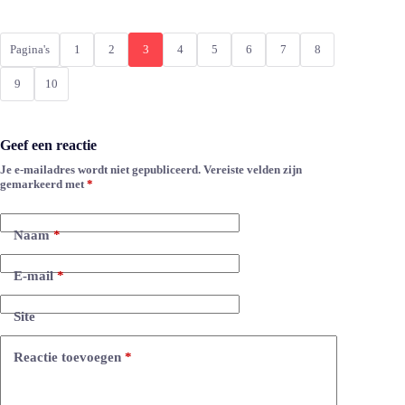
Pagina's
1
2
3
4
5
6
7
8
9
10
Geef een reactie
Je e-mailadres wordt niet gepubliceerd.
Vereiste velden zijn
A
gemarkeerd met
*
l
t
e
Naam
*
r
n
a
E-mail
*
t
i
Site
v
e
:
Reactie toevoegen
*