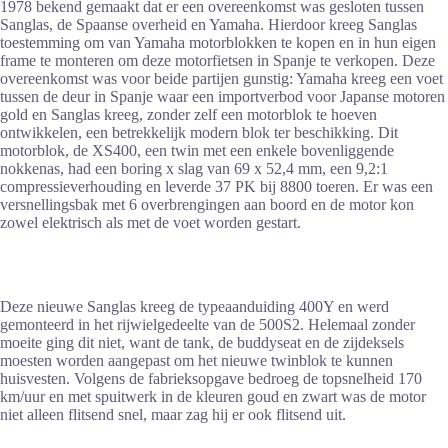
1978 bekend gemaakt dat er een overeenkomst was gesloten tussen
Sanglas, de Spaanse overheid en Yamaha. Hierdoor kreeg Sanglas
toestemming om van Yamaha motorblokken te kopen en in hun eigen
frame te monteren om deze motorfietsen in Spanje te verkopen. Deze
overeenkomst was voor beide partijen gunstig: Yamaha kreeg een voet
tussen de deur in Spanje waar een importverbod voor Japanse motoren
gold en Sanglas kreeg, zonder zelf een motorblok te hoeven
ontwikkelen, een betrekkelijk modern blok ter beschikking. Dit
motorblok, de XS400, een twin met een enkele bovenliggende
nokkenas, had een boring x slag van 69 x 52,4 mm, een 9,2:1
compressieverhouding en leverde 37 PK bij 8800 toeren. Er was een
versnellingsbak met 6 overbrengingen aan boord en de motor kon
zowel elektrisch als met de voet worden gestart.
Deze nieuwe Sanglas kreeg de typeaanduiding 400Y en werd
gemonteerd in het rijwielgedeelte van de 500S2. Helemaal zonder
moeite ging dit niet, want de tank, de buddyseat en de zijdeksels
moesten worden aangepast om het nieuwe twinblok te kunnen
huisvesten. Volgens de fabrieksopgave bedroeg de topsnelheid 170
km/uur en met spuitwerk in de kleuren goud en zwart was de motor
niet alleen flitsend snel, maar zag hij er ook flitsend uit.