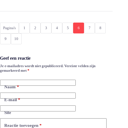
Pagina's
1
2
3
4
5
6
7
8
9
10
Geef een reactie
Je e-mailadres wordt niet gepubliceerd.
Vereiste velden zijn
A
gemarkeerd met
*
l
t
e
Naam
*
r
n
a
E-mail
*
t
i
Site
v
e
:
Reactie toevoegen
*