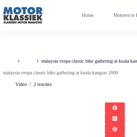
Ga
naar
de
Home
Motoren te
inhoud
Home
Video
malaysia vespa classic bike gathering at kuala ka
malaysia vespa classic bike gathering at kuala kangsar 2008
Video
2 reacties