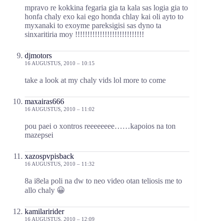
mpravo re kokkina fegaria gia ta kala sas logia gia to
honfa chaly exo kai ego honda chlay kai oli ayto to
myxanaki to exoyme pareksigisi sas dyno ta
sinxaritiria moy !!!!!!!!!!!!!!!!!!!!!!!!!!!!
djmotors
16 AUGUSTUS, 2010 – 10:15
take a look at my chaly vids lol more to come
maxairas666
16 AUGUSTUS, 2010 – 11:02
pou paei o xontros reeeeeeee……kapoios na ton
mazepsei
xazospvpisback
16 AUGUSTUS, 2010 – 11:32
8a i8ela poli na dw to neo video otan teliosis me to
allo chaly 😀
kamilaririder
16 AUGUSTUS, 2010 – 12:09