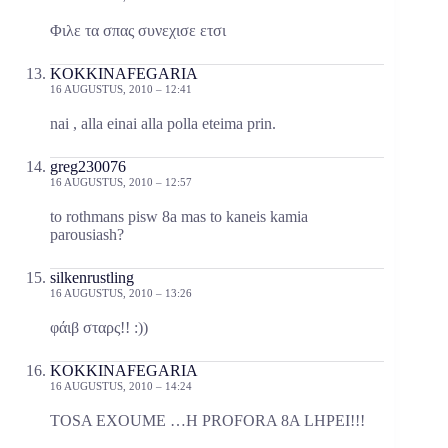
Φιλε τα σπας συνεχισε ετσι
KOKKINAFEGARIA
16 AUGUSTUS, 2010 – 12:41
nai , alla einai alla polla eteima prin.
greg230076
16 AUGUSTUS, 2010 – 12:57
to rothmans pisw 8a mas to kaneis kamia
parousiash?
silkenrustling
16 AUGUSTUS, 2010 – 13:26
φάιβ σταρς!! :))
KOKKINAFEGARIA
16 AUGUSTUS, 2010 – 14:24
TOSA EXOUME …H PROFORA 8A LHPEI!!!