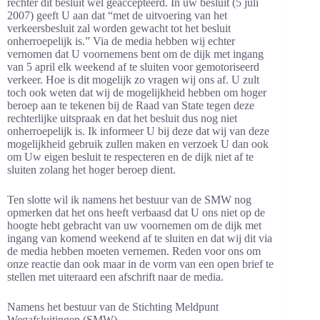
rechter dit besluit wel geaccepteerd. In uw besluit (5 juli
2007) geeft U aan dat “met de uitvoering van het
verkeersbesluit zal worden gewacht tot het besluit
onherroepelijk is.” Via de media hebben wij echter
vernomen dat U voornemens bent om de dijk met ingang
van 5 april elk weekend af te sluiten voor gemotoriseerd
verkeer. Hoe is dit mogelijk zo vragen wij ons af. U zult
toch ook weten dat wij de mogelijkheid hebben om hoger
beroep aan te tekenen bij de Raad van State tegen deze
rechterlijke uitspraak en dat het besluit dus nog niet
onherroepelijk is. Ik informeer U bij deze dat wij van deze
mogelijkheid gebruik zullen maken en verzoek U dan ook
om Uw eigen besluit te respecteren en de dijk niet af te
sluiten zolang het hoger beroep dient.
Ten slotte wil ik namens het bestuur van de SMW nog
opmerken dat het ons heeft verbaasd dat U ons niet op de
hoogte hebt gebracht van uw voornemen om de dijk met
ingang van komend weekend af te sluiten en dat wij dit via
de media hebben moeten vernemen. Reden voor ons om
onze reactie dan ook maar in de vorm van een open brief te
stellen met uiteraard een afschrift naar de media.
Namens het bestuur van de Stichting Meldpunt
Wegafsluitingen (SMW)