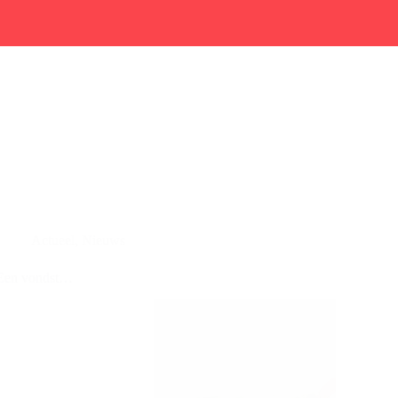
Actueel
,
Nieuws
Een vondst…