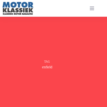
Ga
naar
de
inhoud
TAG
enfield