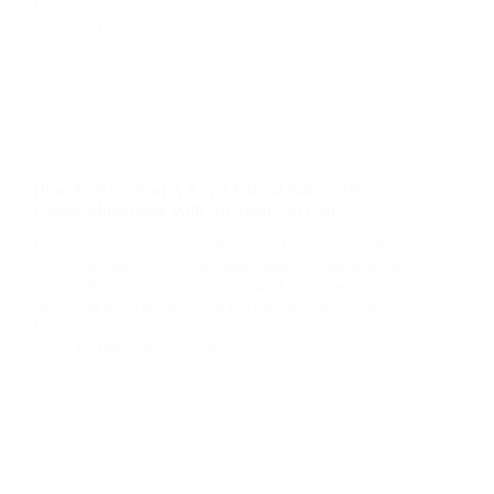
Here’s…
de redactie
30 juni, 2010
25 reacties
Video
How To Kick Start A Royal Enfield Bullet 500
Classic Motorcycle With An Amal 930 Carb
Here’s how to kick start a Royal Enfield Bullet 500
Classic Motorcycle www.hoohoohoblin.com with an
Amal 930 Carb. This bike runs well with the carb. It
has a 200 main jet in it, and the bike has the louder
factory…
de redactie
26 juni, 2010
25 reacties
Nieuws