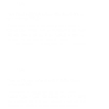
Video
New Royal Enfield & Classic Bike Forum (Please
take a look its FREE)
Please have a look at our New Royal Enfield &
Classic Bike Forum. We are 2 Brothers in our early
60s who like to ride our Royal Enfield as often as
we can. We also like all types of Classic…
de redactie
18 augustus, 2010
2 reacties
Video
How To Change A Royal Enfield Bullet Classic
Motorcycle Tire
Here’s how to change the rear tire on a Royal
Enfield Bullet Classic 500 Motorcycle. My Enfield
had a sidecar tire on it, so I replaced it with an Avon
Roadrider 110/90 x 19 tire, and it works great.