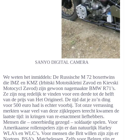
SANYO DIGITAL CAMERA
We weten het inmiddels: De Russische M 72 boxertwins
die IMZ en KMZ (Irbitski Mototsikletni Zavod en Kievski
Motocycl Zavod) zijn gewoon nagemaakte BMW R71’s.
Ze zijn nog redelijk te vinden voor een derde tot de helft
van de prijs van Het Origineel. De tijd dat je zo’n ding
voor 500 euro had is echter voorbij. Tot onze verrassing
merkten waar veel van deze zijkleppers terecht kwamen de
laatste tijd: in kringen van re-enactment liefhebbers.
Mensen die – oneerbiedig gezegd – soldaatje spelen. Voor
Amerikaanse rollenspelers zijn er dan natuurlijk Harley
WLA’s en WLC’s. Voor mensen die Brit willen zijn zijn er
Nortons, BSA’s, Matchelessen. Zelfs voor Belgen zijn er