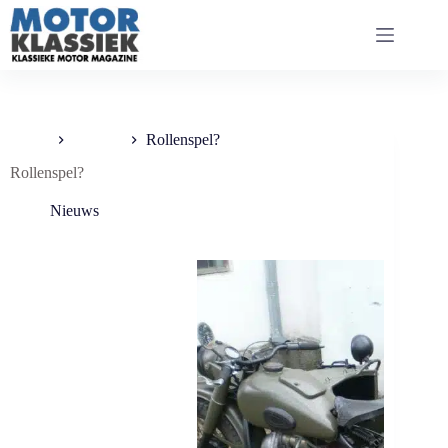
Ga
naar
de
inhoud
Home
Nieuws
Rollenspel?
Rollenspel?
Nieuws