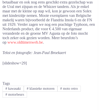
betaalbaar en ook nog eens geschikt extra gezelschap was
de Ural met zijspan en de Whizzer tandem. Als je enkel
maar met de kleine op stap wil, kon je gewoon een Solex
met kinderzitje nemen. Mooie exemplaren van Belgische
makelij waren bijvoorbeeld de Flandria Imola 6
en de FN
uit 1929. Verder zagen we nog een prachtige Typhoon, een
Nederlands product, die voor € 4.500 van eigenaar
veranderde
en de groene MV Agusta op de foto mocht
toch zeker ook gezien worden. Meer beursfoto’s
op
www.oldtimersweb.be
.
Tekst en fotografie: Jean-Paul Broekaert
[slideshow=29]
Tags
#
kawasaki
#
klassieke motoren
#
moto retro
#
motorbeurs