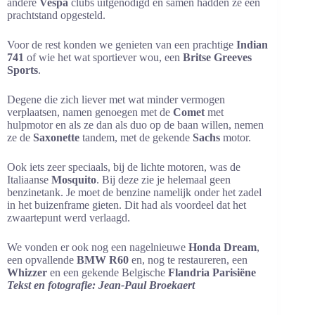
andere
Vespa
clubs uitgenodigd en samen hadden ze een
prachtstand opgesteld.
Voor de rest konden we genieten van een prachtige
Indian
741
of wie het wat sportiever wou, een
Britse Greeves
Sports
.
Degene die zich liever met wat minder vermogen
verplaatsen, namen genoegen met de
Comet
met
hulpmotor en als ze dan als duo op de baan willen, nemen
ze de
Saxonette
tandem, met de gekende
Sachs
motor.
Ook iets zeer speciaals, bij de lichte motoren, was de
Italiaanse
Mosquito
. Bij deze zie je helemaal geen
benzinetank. Je moet de benzine namelijk onder het zadel
in het buizenframe gieten. Dit had als voordeel dat het
zwaartepunt werd verlaagd.
We vonden er ook nog een nagelnieuwe
Honda Dream
,
een opvallende
BMW R60
en, nog te restaureren, een
Whizzer
en een gekende Belgische
Flandria Parisiëne
Tekst en fotografie: Jean-Paul Broekaert