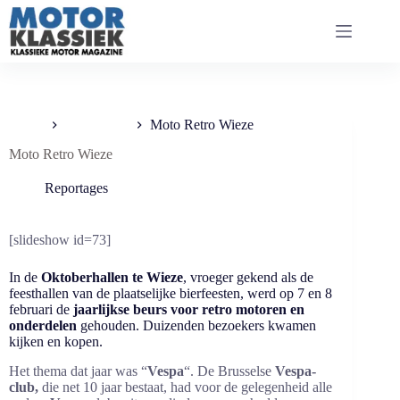
Ga
naar
de
inhoud
Home
Reportages
Moto Retro Wieze
Moto Retro Wieze
Reportages
[slideshow id=73]
In de
Oktoberhallen te Wieze
, vroeger gekend als de
feesthallen van de plaatselijke bierfeesten, werd op 7 en 8
februari de
jaarlijkse beurs voor retro motoren en
onderdelen
gehouden. Duizenden bezoekers kwamen
kijken en kopen.
Het thema dat jaar was “
Vespa
“. De Brusselse
Vespa-
club,
die net 10 jaar bestaat, had voor de gelegenheid alle