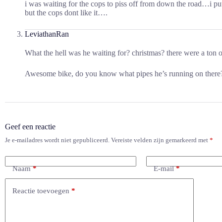
i was waiting for the cops to piss off from down the road…i put
but the cops dont like it….
LeviathanRan
What the hell was he waiting for? christmas? there were a ton o
Awesome bike, do you know what pipes he’s running on there
Geef een reactie
Je e-mailadres wordt niet gepubliceerd.
Vereiste velden zijn gemarkeerd met
*
Naam
*
E-mail
*
Reactie toevoegen
*