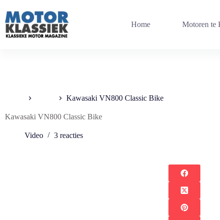
Ga
naar
de
Home
Motoren te
inhoud
Home
Video
Kawasaki VN800 Classic Bike
Kawasaki VN800 Classic Bike
Video
3 reacties