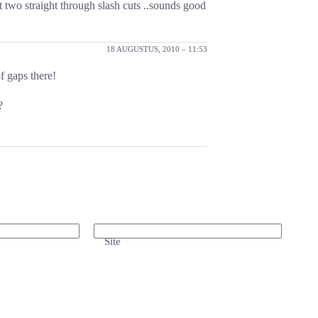
 two straight through slash cuts ..sounds good
18 AUGUSTUS, 2010 – 11:53
f gaps there!
?
Site