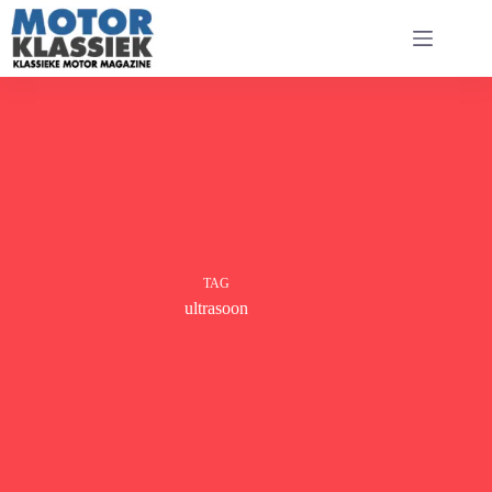
Ga
naar
de
inhoud
TAG
ultrasoon