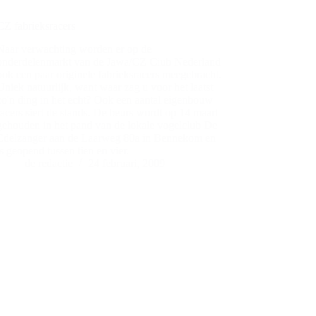
CZ fabrieksracers
Naar verwachting worden er op de
onderdelenmarkt van de Jawa/CZ Ciub Nederland
ook een paar originele fabrieksracers meegebracht.
Uniek natuurlijk, want waar zag u voor het laatst
zo'n ding in het echt? Ook een aantal eigenbouw
racers siert de stands. De beurs wordt op 14 maart
gehouden in het pand van de lokale vogelclub De
Edelzanger aan de Laarweg 80a in Bennekom en
is geopend tussen tien en vier.
de redactie
24 februari, 2009