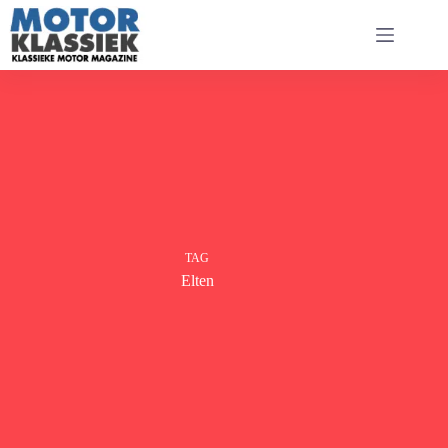
Ga
naar
de
inhoud
TAG
Elten